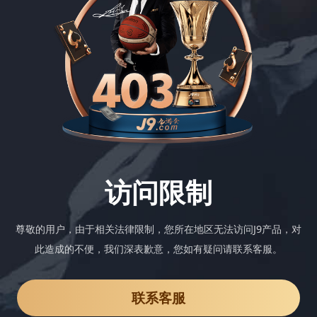
访问限制
尊敬的用户，由于相关法律限制，您所在地区无法访问J9产品，对
此造成的不便，我们深表歉意，您如有疑问请联系客服。
联系客服