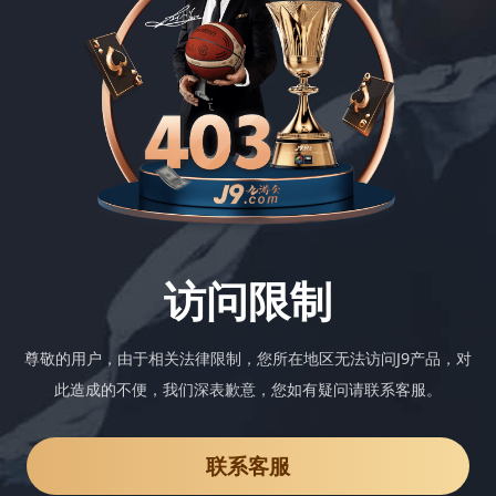
访问限制
尊敬的用户，由于相关法律限制，您所在地区无法访问J9产品，对
此造成的不便，我们深表歉意，您如有疑问请联系客服。
联系客服