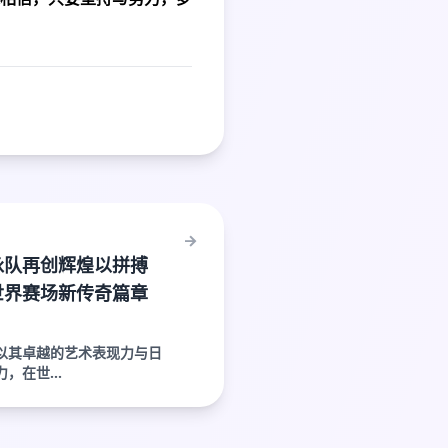
泳队再创辉煌以拼搏
世界赛场新传奇篇章
以其卓越的艺术表现力与日
，在世...