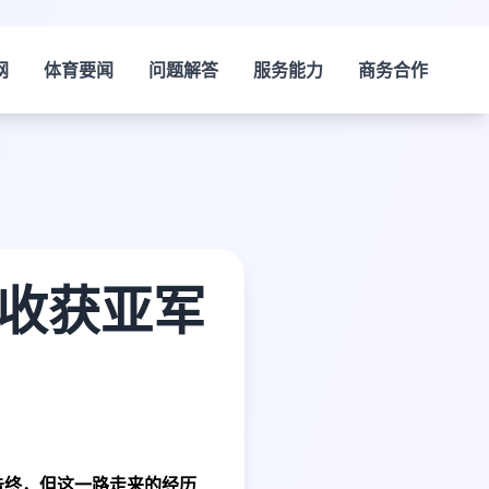
网
体育要闻
问题解答
服务能力
商务合作
赛收获亚军
告终，但这一路走来的经历