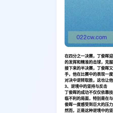
在四分之一决赛，丁俊晖迎
的发挥和精准的击球，克服
接下来的半决赛，丁俊晖又
手，他在比赛中的表现一度
对决中逆转取胜，这也让他
3、逆境中的坚持与反击
丁俊晖的成功不仅仅依靠技
临不利的局面，特别是在与
俊晖一度感受到巨大的压力
然而，正是这种逆境中的坚