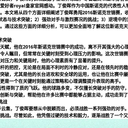
爱好者
royal皇家官网
感动。丁俊晖作为中国斯诺克的代表性人
。本文将从四个方面详细阐述丁俊晖勇闯2016斯诺克世锦赛，
状态与技术突破；2）强劲对手与激烈赛况的挑战；3）逆境中的
。通过这些方面的详细分析，可以更加全面地了解这位斯诺克天
术突破
天赋，他在2016年斯诺克世锦赛中的成功，离不开其强大的心
令人瞩目，但常常在关键时刻受到心理压力的影响。这次世锦赛
对压力和关键局时，他的心理素质有了显著的提升。
杆的把控，无论是在局面不利时的冷静应对，还是在领先时的稳
突破，尤其是他的长台进攻和安全球的运用，也让他在比赛中屡
更是一个在关键时刻能通过策略和心理调整提升表现的高手。
全面性得到了质的飞跃。他的球路多变，不仅擅长突破对手的防守
创新与突破，帮助他在许多比赛中都能够占据主动，成功走到了
挑战
对手云集，丁俊晖要想从中脱颖而出，必须战胜一系列强劲的对手
挑战。尽管如此，他凭借过硬的技术和毅力，逐渐战胜了一个又