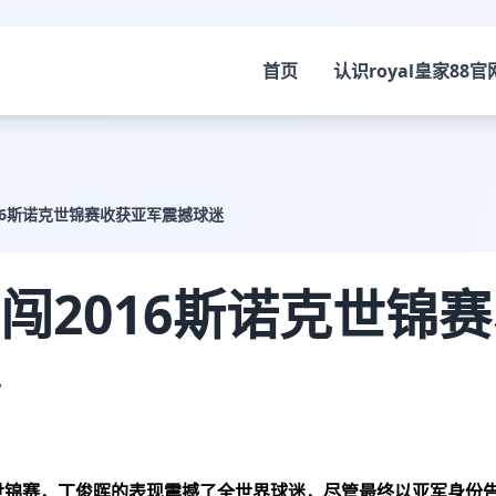
首页
认识
royal皇家88官
16斯诺克世锦赛收获亚军震撼球迷
闯2016斯诺克世锦
克世锦赛，丁俊晖的表现震撼了全世界球迷，尽管最终以亚军身份