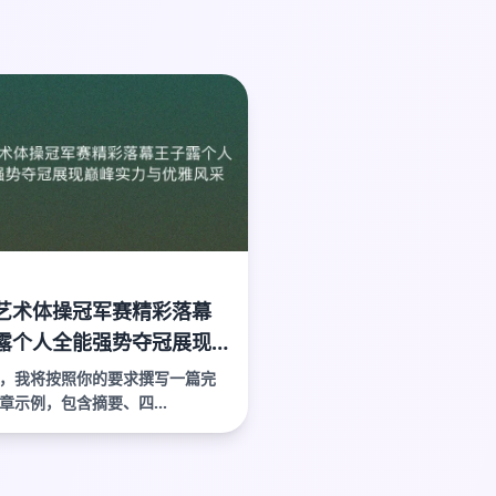
艺术体操冠军赛精彩落幕
露个人全能强势夺冠展现
实力与优雅风采
，我将按照你的要求撰写一篇完
章示例，包含摘要、四...