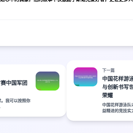
下一篇
中国花样游
时赛中国军团
与创新书写
荣耀
求。我可以按照你
中国花样游泳队
.
益精进的竞技实力