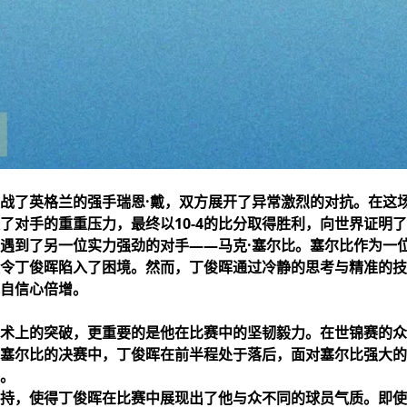
战了英格兰的强手瑞恩·戴，双方展开了异常激烈的对抗。在这
了对手的重重压力，最终以10-4的比分取得胜利，向世界证明
遇到了另一位实力强劲的对手——马克·塞尔比。塞尔比作为一
令丁俊晖陷入了困境。然而，丁俊晖通过冷静的思考与精准的技
自信心倍增。
术上的突破，更重要的是他在比赛中的坚韧毅力。在世锦赛的众
塞尔比的决赛中，丁俊晖在前半程处于落后，面对塞尔比强大的
。
持，使得丁俊晖在比赛中展现出了他与众不同的球员气质。即使