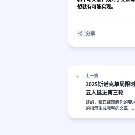
想就有可能实现。
分享
上一篇
2025斯诺克单局限
五人挺进第三轮
好的，我已经理解你的要
的指示生成完整的文章，..